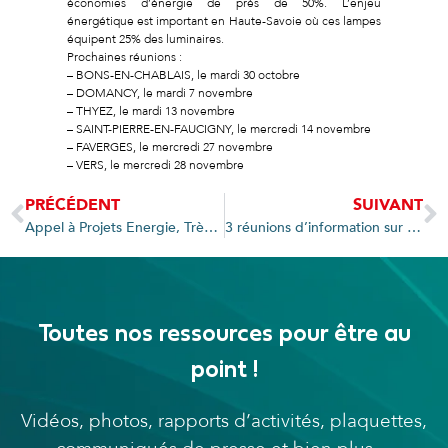
économies d’énergie de près de 50%. L’enjeu
énergétique est important en Haute-Savoie où ces lampes
équipent 25% des luminaires.
Prochaines réunions :
– BONS-EN-CHABLAIS, le mardi 30 octobre
– DOMANCY, le mardi 7 novembre
– THYEZ, le mardi 13 novembre
– SAINT-PIERRE-EN-FAUCIGNY, le mercredi 14 novembre
– FAVERGES, le mercredi 27 novembre
– VERS, le mercredi 28 novembre
PRÉCÉDENT
SUIVANT
Appel à Projets Energie, Très Haut Débit et Gaz au menu du Comité du 15 octobre
3 réunions d’information sur l’avancement du réseau d’initiative publique très haut débit de la Haute-Savoie
Toutes nos ressources pour être au
point !
Vidéos, photos, rapports d’activités, plaquettes,