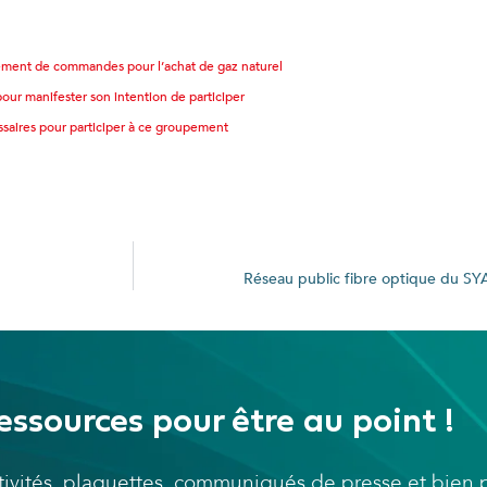
ment de commandes pour l’achat de gaz naturel
r manifester son intention de participer
aires pour participer à ce groupement
Réseau public fibre optique du SYA
essources pour être au point !
ctivités, plaquettes, communiqués de presse et bien