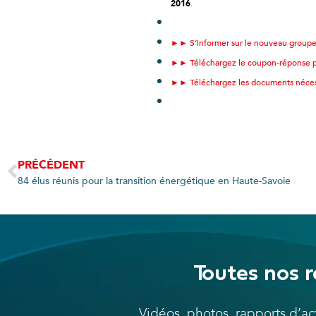
2016
.
►► S’informer sur le nouveau groupe
►► Téléchargez le coupon-réponse pou
►► Téléchargez les documents nécess
PRÉCÉDENT
84 élus réunis pour la transition énergétique en Haute-Savoie
Toutes nos r
Vidéos, photos, rapports d’a