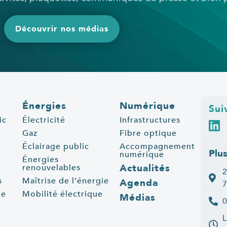
Découvrir nos médias
Énergies
Numérique
Sui
ic
Électricité
Infrastructures
Gaz
Fibre optique
Éclairage public
Accompagnement
Plu
numérique
Énergies
Actualités
renouvelables
2
s
Maîtrise de l’énergie
Agenda
7
ue
Mobilité électrique
Médias
0
L