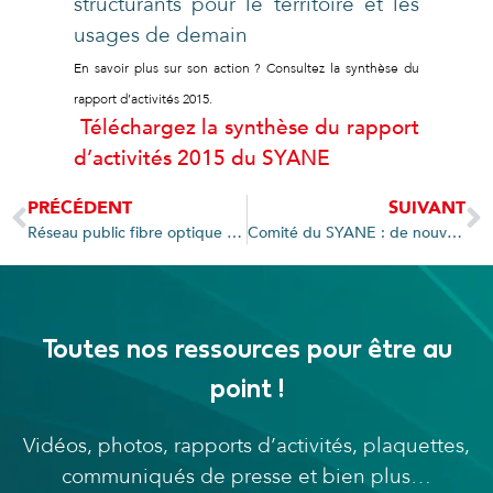
structurants pour le territoire et les
usages de demain
En savoir plus sur son action ? Consultez la synthèse du
rapport d’activités 2015.
Téléchargez la synthèse du rapport
d’activités 2015 du SYANE
PRÉCÉDENT
SUIVANT
Réseau public fibre optique du SYANE : point d’avancement
Comité du SYANE : de nouvelles réflexions en faveur du numérique et des énergies
Toutes nos ressources pour être au
point !
Vidéos, photos, rapports d’activités, plaquettes,
communiqués de presse et bien plus…