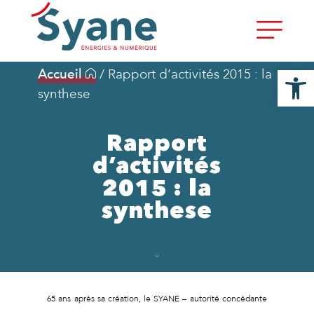
Ouvrir la
Accueil
/
Rapport d’activités 2015 : la
synthese
Rapport
d’activités
2015 : la
synthese
65 ans après sa création, le SYANE – autorité concédante