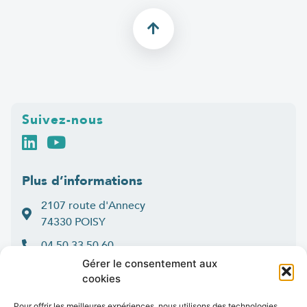
Suivez-nous
Plus d’informations
2107 route d'Annecy
74330 POISY
04 50 33 50 60
Gérer le consentement aux
Lun > jeu : 9h-12h et 14h-16h30
cookies
:
Ven
9h-12h et 14h-16h
Pour offrir les meilleures expériences, nous utilisons des technologies