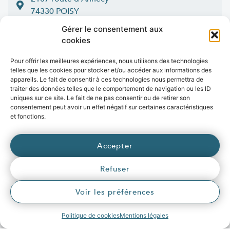
74330 POISY
04 50 33 50 60
Gérer le consentement aux
cookies
Lun > jeu : 9h-12h et 14h-16h30
:
Ven
9h-12h et 14h-16h
Pour offrir les meilleures expériences, nous utilisons des technologies
telles que les cookies pour stocker et/ou accéder aux informations des
Contact
appareils. Le fait de consentir à ces technologies nous permettra de
traiter des données telles que le comportement de navigation ou les ID
uniques sur ce site. Le fait de ne pas consentir ou de retirer son
consentement peut avoir un effet négatif sur certaines caractéristiques
et fonctions.
Marchés publics
Presse
Publications
Vidéos
Open data
Emplois
Accepter
fibre
.syane.fr
/
syan
chaleur
.fr
/
syan
enr
.com
/
Refuser
e
born
.fr
© 2026 Syane
Voir les préférences
Mentions légales
Politique de confidentialité
Crédits
Politique de cookies
Mentions légales
Accessibilité (partiellement conforme)
Plan du site