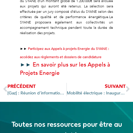
du SYANE d’un montant global de 1.200.000€ sera allouée
aux projets qui auront été retenus. La sélection sera
effectuée par un jury composé d’élus du SYANE selon des
critères de qualité et de performance énergétique.Le
SYANE proposera également aux collectivités un
accompagnement technique pendant toute la durée de
réalisation des projets.
►►
Participez aux Appels à projets Energie du SYANE :
accédez aux règlements et dossiers de candidature
►►
En savoir plus sur les Appels à
Projets Energie
PRÉCÉDENT
SUIVANT
[Gaz] : Réunion d’information pour les adhérents du 2ème marché d’achat groupé de gaz naturel
Mobilité électrique : Inauguration de la borne de recharge pour véhicules électriques des Houches
Toutes nos ressources pour être au