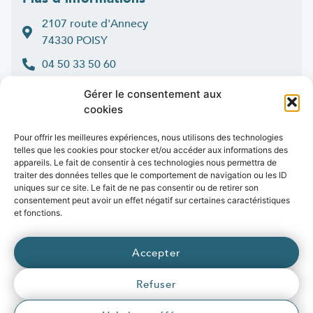
2107 route d'Annecy
74330 POISY
04 50 33 50 60
Lun > jeu : 9h-12h et 14h-16h30
Gérer le consentement aux
:
Ven
9h-12h et 14h-16h
cookies
Contact
Pour offrir les meilleures expériences, nous utilisons des technologies
telles que les cookies pour stocker et/ou accéder aux informations des
appareils. Le fait de consentir à ces technologies nous permettra de
traiter des données telles que le comportement de navigation ou les ID
uniques sur ce site. Le fait de ne pas consentir ou de retirer son
Marchés publics
Presse
Publications
Vidéos
Open data
consentement peut avoir un effet négatif sur certaines caractéristiques
Emplois
et fonctions.
fibre
.syane.fr
/
syan
chaleur
.fr
/
syan
enr
.com
/
Accepter
e
born
.fr
Refuser
© 2026 Syane
Mentions légales
Politique de confidentialité
Crédits