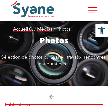
Ouvrir la
Accueil
/
Médias
/
Photos
Photos
Sélection de photos du Syane : travaux, rencontres,
inaugurations…
Publications