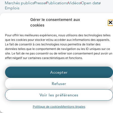
Marchés publics
Presse
Publications
Vidéos
Open data
Emplois
fibre
.syane.fr
/
syan
chaleur
.fr
/
syan
enr
.com
/
Gérer le consentement aux
e
born
.fr
cookies
© 2026 Syane
Pour offrir les meilleures expériences, nous utilisons des technologies telles
que les cookies pour stocker et/ou accéder aux informations des appareils.
Mentions légales
Politique de confidentialité
Crédits
Le fait de consentir à ces technologies nous permettra de traiter des
Accessibilité (partiellement conforme)
Plan du site
données telles que le comportement de navigation ou les ID uniques sur ce
site. Le fait de ne pas consentir ou de retirer son consentement peut avoir un
🚀 Propulsé par L’agence web Marque Digitale
effet négatif sur certaines caractéristiques et fonctions.
Accepter
Refuser
Voir les préférences
Politique de cookies
Mentions légales