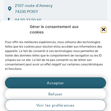
2107 route d'Annecy
74330 POISY
04 50 33 50 60
Gérer le consentement aux
Lun > jeu : 9h-12h et 14h-16h30
cookies
:
Ven
9h-12h et 14h-16h
Contact
Pour offrir les meilleures expériences, nous utilisons des technologies
telles que les cookies pour stocker et/ou accéder aux informations des
appareils. Le fait de consentir à ces technologies nous permettra de
traiter des données telles que le comportement de navigation ou les ID
uniques sur ce site. Le fait de ne pas consentir ou de retirer son
consentement peut avoir un effet négatif sur certaines caractéristiques
Marchés publics
Presse
Publications
Vidéos
Open data
et fonctions.
Emplois
fibre
.syane.fr
/
syan
chaleur
.fr
/
syan
enr
.com
/
Accepter
e
born
.fr
Refuser
© 2026 Syane
Voir les préférences
Mentions légales
Politique de confidentialité
Crédits