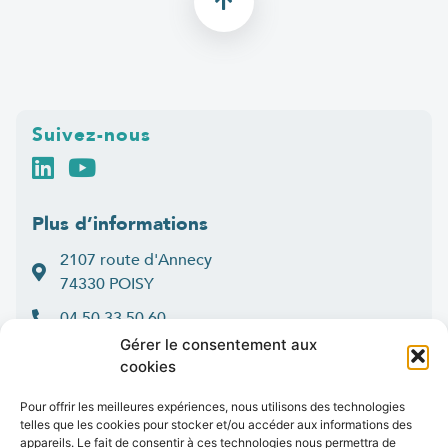
Suivez-nous
Plus d’informations
2107 route d'Annecy
74330 POISY
04 50 33 50 60
Gérer le consentement aux
Lun > jeu : 9h-12h et 14h-16h30
cookies
:
Ven
9h-12h et 14h-16h
Contact
Pour offrir les meilleures expériences, nous utilisons des technologies
telles que les cookies pour stocker et/ou accéder aux informations des
appareils. Le fait de consentir à ces technologies nous permettra de